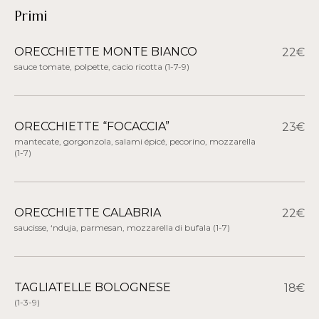
Primi
ORECCHIETTE MONTE BIANCO
22€
sauce tomate, polpette, cacio ricotta
(1-7-9)
ORECCHIETTE “FOCACCIA”
23€
mantecate, gorgonzola, salami épicé, pecorino, mozzarella
(1-7)
ORECCHIETTE CALABRIA
22€
saucisse, ‘nduja, parmesan, mozzarella di bufala
(1-7)
TAGLIATELLE BOLOGNESE
18€
(1-3-9)